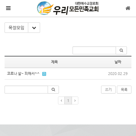
메뉴 건너뛰기
Toggle Dropdown
목장모임
제목
날짜
코로나 살~ 피해서^^
2020.02.29
쓰기
목록
1