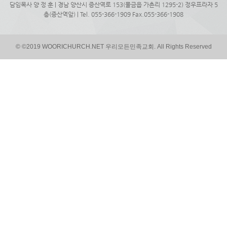
담임목사 양 정 훈 | 경남 양산시 증산역로 153(물금읍 가촌리 1295-2) 정우프라자 5
층(증산역앞) | Tel. 055-366-1909 Fax.055-366-1908
© ©2019 WOORICHURCH.NET 우리모든민족교회. All Rights Reserved