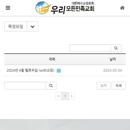
메뉴 건너뛰기
Toggle Dropdown
목장모임
제목
날짜
2024년 4월 펠로우쉽 (with소망)
2024.05.04
쓰기
목록
1