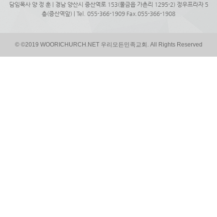
담임목사 양 정 훈 | 경남 양산시 증산역로 153(물금읍 가촌리 1295-2) 정우프라자 5
층(증산역앞) | Tel. 055-366-1909 Fax.055-366-1908
© ©2019 WOORICHURCH.NET 우리모든민족교회. All Rights Reserved