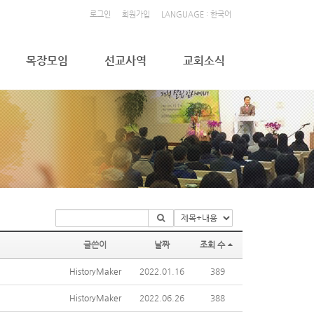
로그인
회원가입
LANGUAGE : 한국어
목장모임
선교사역
교회소식
글쓴이
날짜
조회 수
HistoryMaker
2022.01.16
389
HistoryMaker
2022.06.26
388