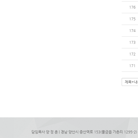
176
175
174
173
172
171
담임목사 양 정 훈 | 경남 양산시 증산역로 153(물금읍 가촌리 1295-2) 정우프