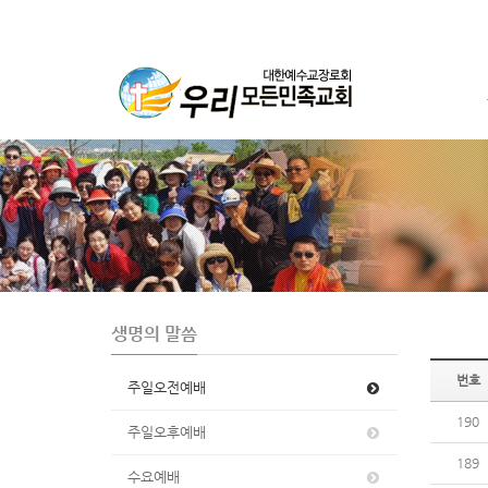
S
u
b
P
r
o
m
o
t
생명의 말씀
i
o
번호
주일오전예배
n
190
주일오후예배
189
수요예배