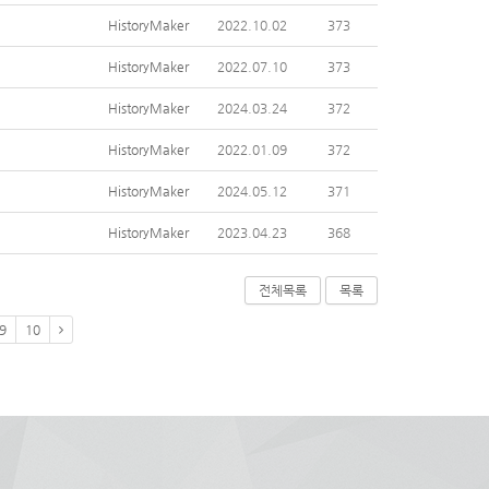
HistoryMaker
2022.10.02
373
HistoryMaker
2022.07.10
373
HistoryMaker
2024.03.24
372
HistoryMaker
2022.01.09
372
HistoryMaker
2024.05.12
371
HistoryMaker
2023.04.23
368
전체목록
목록
9
10